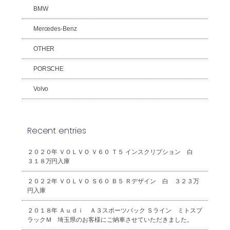
BMW
Mercedes-Benz
OTHER
PORSCHE
Volvo
Recent entries
２０２０年 ＶＯＬＶＯ Ｖ６０ Ｔ５ インスクリプション 白
３１８万円入庫
２０２２年 ＶＯＬＶＯ Ｓ６０ Ｂ５ Ｒデザイン 白 ３２３万
円入庫
２０１８年 Ａｕｄｉ Ａ３スポーツバック Ｓライン ミトスブ
ラックＭ 埼玉県のお客様にご納車させていただきました。