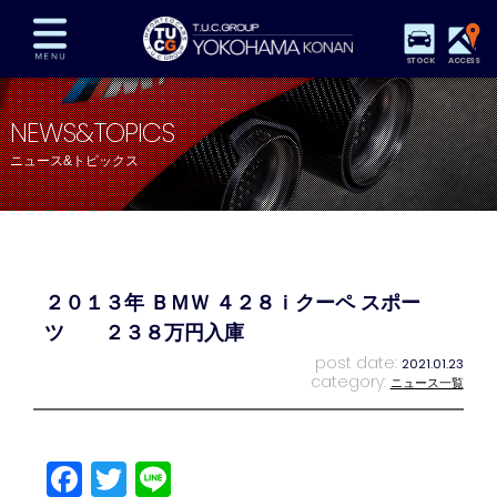
STOCK
ACCESS
在庫車両情報
保証&サービス
パーツリスト
NEWS&TOPICS
TUCとは？
店舗情報
アクセスマップ
ニュース&トピックス
全国納車
特別作業
注文販売
自動車保険
買取査定
スタッフ紹介
リクルート
お問い合わせ
会社概要
２０１３年 ＢＭＷ ４２８ｉクーペ スポー
プライバシーポリシー
スタッフblog
納車blog
ツ ２３８万円入庫
post date:
2021.01.23
category:
ニュース一覧
Facebook
Twitter
Line