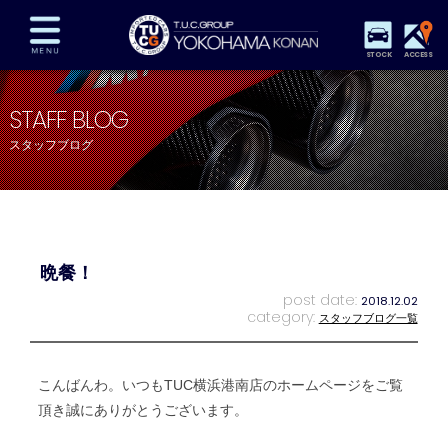
STOCK
ACCESS
在庫車両情報
保証&サービス
パーツリスト
STAFF BLOG
TUCとは？
店舗情報
アクセスマップ
スタッフブログ
全国納車
特別作業
注文販売
自動車保険
買取査定
スタッフ紹介
リクルート
お問い合わせ
会社概要
晩餐！
プライバシーポリシー
スタッフblog
納車blog
post date:
2018.12.02
category:
スタッフブログ一覧
こんばんわ。いつもTUC横浜港南店のホームページをご覧
頂き誠にありがとうございます。