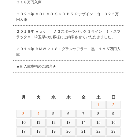
３１８万円入庫
２０２２年 ＶＯＬＶＯ Ｓ６０ Ｂ５ Ｒデザイン 白 ３２３万
円入庫
２０１８年 Ａｕｄｉ Ａ３スポーツバック Ｓライン ミトスブ
ラックＭ 埼玉県のお客様にご納車させていただきました。
２０１９年 ＢＭＷ ２１８ｉグランツアラー 黒 １８５万円入
庫
★新入庫車輌のご紹介★
2026年8月
月
火
水
木
金
土
日
1
2
3
4
5
6
7
8
9
10
11
12
13
14
15
16
17
18
19
20
21
22
23