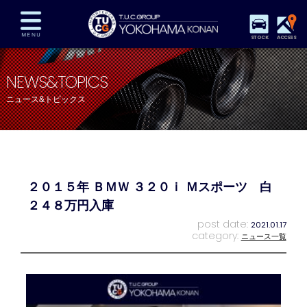
STOCK
ACCESS
在庫車両情報
保証&サービス
パーツリスト
NEWS&TOPICS
TUCとは？
店舗情報
アクセスマップ
ニュース&トピックス
全国納車
特別作業
注文販売
自動車保険
買取査定
スタッフ紹介
リクルート
お問い合わせ
会社概要
２０１５年 ＢＭＷ ３２０ｉ Ｍスポーツ 白
プライバシーポリシー
スタッフblog
納車blog
２４８万円入庫
post date:
2021.01.17
category:
ニュース一覧