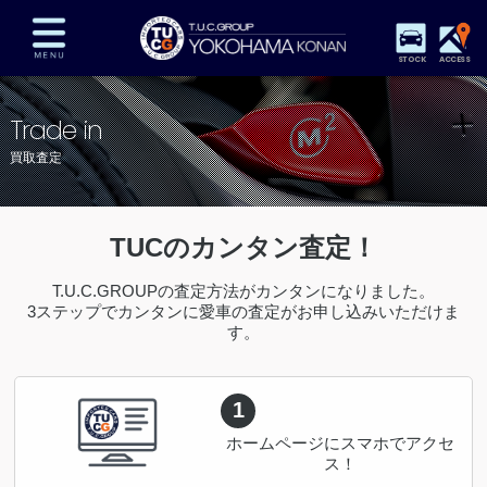
STOCK
ACCESS
在庫車両情報
保証&サービス
パーツリスト
Trade in
TUCとは？
店舗情報
アクセスマップ
買取査定
全国納車
特別作業
注文販売
自動車保険
買取査定
スタッフ紹介
TUCのカンタン査定！
リクルート
お問い合わせ
会社概要
T.U.C.GROUPの査定方法がカンタンになりました。
3ステップでカンタンに愛車の査定がお申し込みいただけま
プライバシーポリシー
スタッフblog
納車blog
す。
1
ホームページにスマホでアクセ
ス！