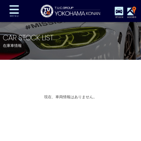
STOCK
ACCESS
在庫車両情報
保証&サービス
パーツリスト
CAR STOCK LIST
TUCとは？
店舗情報
アクセスマップ
在庫車情報
全国納車
特別作業
注文販売
自動車保険
買取査定
スタッフ紹介
リクルート
お問い合わせ
会社概要
プライバシーポリシー
スタッフblog
納車blog
現在、車両情報はありません。