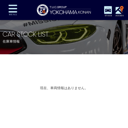
STOCK
ACCESS
在庫車両情報
保証&サービス
パーツリスト
CAR STOCK LIST
TUCとは？
店舗情報
アクセスマップ
在庫車情報
全国納車
特別作業
注文販売
自動車保険
買取査定
スタッフ紹介
リクルート
お問い合わせ
会社概要
プライバシーポリシー
スタッフblog
納車blog
現在、車両情報はありません。