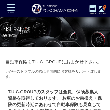
STOCK
ACCESS
在庫車両情報
保証&サービス
パーツリスト
INSURANCE
TUCとは？
店舗情報
アクセスマップ
自動車保険
全国納車
特別作業
注文販売
自動車保険
買取査定
スタッフ紹介
自動車保険もT.U.C. GROUPにおまかせ下さい。
リクルート
お問い合わせ
会社概要
万が一のトラブルの際は全面的にお客様をサポート致しま
プライバシーポリシー
スタッフblog
納車blog
す。
T.U.C.GROUPのスタッフは全員、保険募集人
資格を取得しております。 お車のお乗換え・保
険の更新時期にあわせて自動車保険も見直して