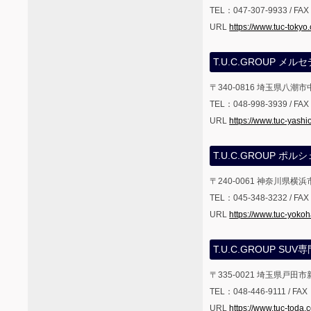
TEL：047-307-9933 / FA
URL
https://www.tuc-tokyo
T.U.C.GROUP メ
〒340-0816 埼玉県八潮市中
TEL：048-998-3939 / FA
URL
https://www.tuc-yashi
T.U.C.GROUP ポ
〒240-0061 神奈川県横
TEL：045-348-3232 / FA
URL
https://www.tuc-yok
T.U.C.GROUP SUV
〒335-0021 埼玉県戸田市新
TEL：048-446-9111 / FAX
URL
https://www.tuc-toda.