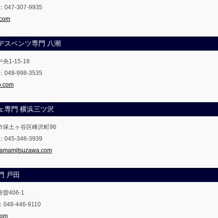
X：047-307-9935
.com
ルセデスベンツ専門 八潮
央1-15-18
X：048-998-3535
o.com
ルシェ専門 横浜三ツ沢
浜市保土ヶ谷区峰沢町96
X：045-348-3939
ohamamitsuzawa.com
専門 戸田
曽406-1
：048-446-9110
com