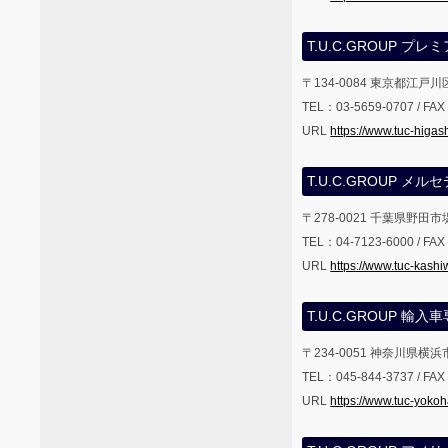
T.U.C.GROUP 
〒134-0084 東京都江戸川
TEL：03-5659-0707 / FA
URL
https://www.tuc-higas
T.U.C.GROUP 
〒278-0021 千葉県野田市
TEL：04-7123-6000 / FA
URL
https://www.tuc-kash
T.U.C.GROUP 輸
〒234-0051 神奈川県横浜
TEL：045-844-3737 / FA
URL
https://www.tuc-yok