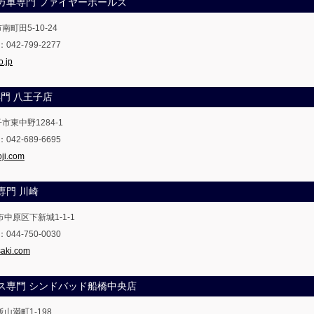
アメリカ車専門 ファイヤーボールズ
南町田5-10-24
X：042-799-2277
o.jp
W専門 八王子店
市東中野1284-1
X：042-689-6695
oji.com
車専門 川崎
市中原区下新城1-1-1
X：044-750-0030
saki.com
レクサス専門 シンドバッド船橋中央店
飯山満町1-198