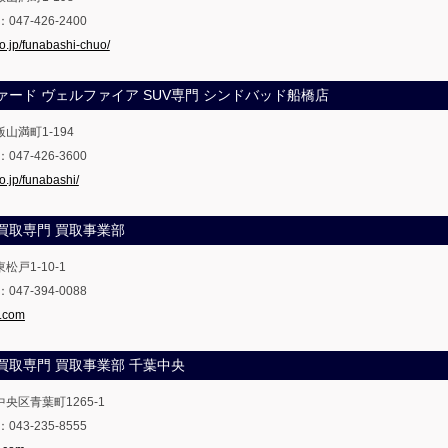
X：047-426-2400
o.jp/funabashi-chuo/
アルファード ヴェルファイア SUV専門 シンドバッド船橋店
飯山満町1-194
X：047-426-3600
o.jp/funabashi/
入車買取専門 買取事業部
松戸1-10-1
X：047-394-0088
i.com
輸入車買取専門 買取事業部 千葉中央
中央区青葉町1265-1
X：043-235-8555