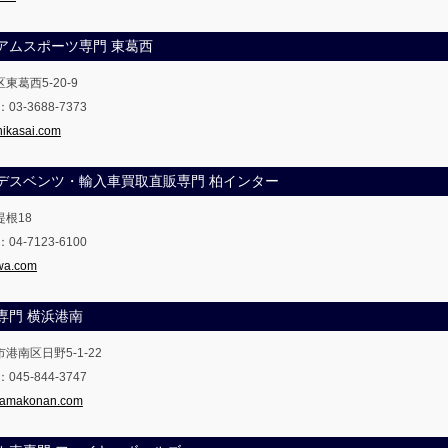
プレミアムスポーツ専門 東葛西
区東葛西5-20-9
X：03-3688-7373
hikasai.com
メルセデスベンツ・輸入車買取直販専門 柏インター
堤根18
X：04-7123-6100
iwa.com
入車専門 横浜港南
市港南区日野5-1-22
X：045-844-3747
ohamakonan.com