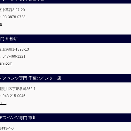
中葛西3-27-20
X：03-3878-0723
om
W専門 船橋店
山満町1-1398-13
X：047-460-1221
ashi.com
メルセデスベンツ専門 千葉北インター店
市花見川区宇那谷町352-1
X：043-215-0045
.com
ルセデスベンツ専門 市川
典3-4-6