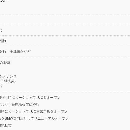
i.com
)
プ計)
銀行、千葉興銀など
の販売
ンテナンス
日動火災)
け
葉市稲毛区にカーショップTUCをオープン
毛区より千葉県船橋市に移転
戸川区にカーショップTUC東京本店をオープン
本店をBMW専門店としてリニューアルオープン
敷地拡大