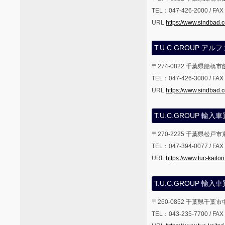
TEL：047-426-2000 / FA
URL
https://www.sindbad.c
T.U.C.GROUP 
〒274-0822 千葉県船橋市
TEL：047-426-3000 / FA
URL
https://www.sindbad.c
T.U.C.GROUP 輸
〒270-2225 千葉県松戸市東
TEL：047-394-0077 / FA
URL
https://www.tuc-kaitor
T.U.C.GROUP 
〒260-0852 千葉県千葉市
TEL：043-235-7700 / FA