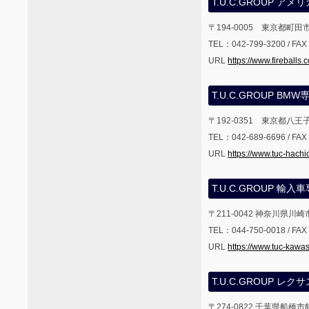
T.U.C.GROUP 
〒194-0005 東京都町田市
TEL：042-799-3200 / FA
URL
https://www.fireballs.c
T.U.C.GROUP BM
〒192-0351 東京都八王子
TEL：042-689-6696 / FA
URL
https://www.tuc-hachi
T.U.C.GROUP 輸入
〒211-0042 神奈川県川崎
TEL：044-750-0018 / FA
URL
https://www.tuc-kawa
T.U.C.GROUP 
〒274-0822 千葉県船橋市