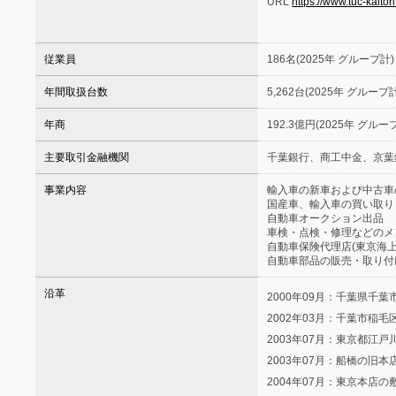
URL
https://www.tuc-kaitor
従業員
186名(2025年 グループ計)
年間取扱台数
5,262台(2025年 グループ計
年商
192.3億円(2025年 グルー
主要取引金融機関
千葉銀行、商工中金、京葉
事業内容
輸入車の新車および中古車
国産車、輸入車の買い取り
自動車オークション出品
車検・点検・修理などのメ
自動車保険代理店(東京海上
自動車部品の販売・取り付
沿革
2000年09月：千葉県千
2002年03月：千葉市稲
2003年07月：東京都江
2003年07月：船橋の旧
2004年07月：東京本店の